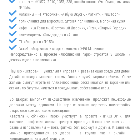
школы — №1877, 2010, 1357, 338, онлайн школа «УмнОво», гимназия
№ 1562
магазины — «Пятерочка», «Азбука Вкуса», «Магнит», «Фишторг»
поликлиника для взрослых, детская поликлиника, молочная кухня
кафе — «La Гранат», «Восточный Дворик», «Piza», «Старый Городк»
гипермаркеты «Эльдорадо» и «Ашан»
ТЦ «Экстра» и «Л-153»
бассейн «Марьино» и спорткомплекс « X-Fit Марьино».
Непосредственно в проекте «Люблинский парк» строятся 3 школы, 7
детских садов и поликлиника.
PlayHub «Остров» — уникальная игровая и развивающая среда для детей.
Дизайн площадки включает холмы, башни и ручей, водные гейзеры. Юные
жильцы смогут играть на пляже-песочнице, раскачиваться на тарзанке или
скакать по батутам, качаться и придумывать собственные игры.
Во дворах выполнят ландшафтное озеленение, проложат пешеходные
дорожки между зданиями. На первых этажах корпусов новостройки
откроются коммерческие помещения.
Квартала «Люблинский парк» участвует в проекте «ПИКСПОРТ». Для
жильцов профессиональные тренеры проводят бесплатные занятия по
разным направлениям — йога, фитнес, бег, воркаут и другим. К занятиям
можно присоединиться во дворе — в группе, так и онлайн —
индивидуально из своей квартиры.